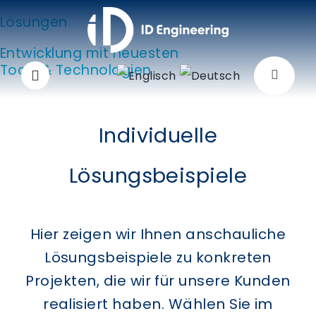
Zum
Lösungen
Inhalt
Entwicklung mit neuesten
springen
Tools & Technologien
Navigat
umscha
Unter
Individuelle
Lösun
Lösungsbeispiele
Anwen
Hier zeigen wir Ihnen anschauliche
Lösungsbeispiele zu konkreten
Produ
Projekten, die wir für unsere Kunden
realisiert haben. Wählen Sie im